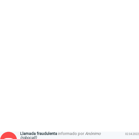
Llamada fraudulenta
informado por
Anónimo
02.04.2022
(robocall)