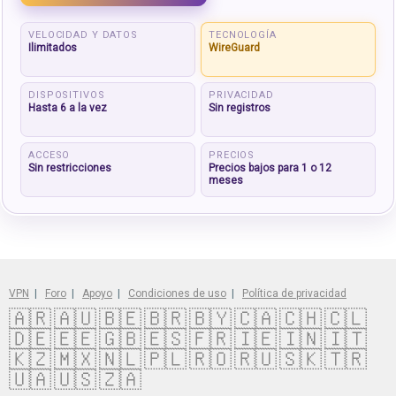
VELOCIDAD Y DATOS
TECNOLOGÍA
Ilimitados
WireGuard
DISPOSITIVOS
PRIVACIDAD
Hasta 6 a la vez
Sin registros
ACCESO
PRECIOS
Sin restricciones
Precios bajos para 1 o 12
meses
VPN
|
Foro
|
Apoyo
|
Condiciones de uso
|
Política de privacidad
🇦🇷
🇦🇺
🇧🇪
🇧🇷
🇧🇾
🇨🇦
🇨🇭
🇨🇱
🇩🇪
🇪🇪
🇬🇧
🇪🇸
🇫🇷
🇮🇪
🇮🇳
🇮🇹
🇰🇿
🇲🇽
🇳🇱
🇵🇱
🇷🇴
🇷🇺
🇸🇰
🇹🇷
🇺🇦
🇺🇸
🇿🇦