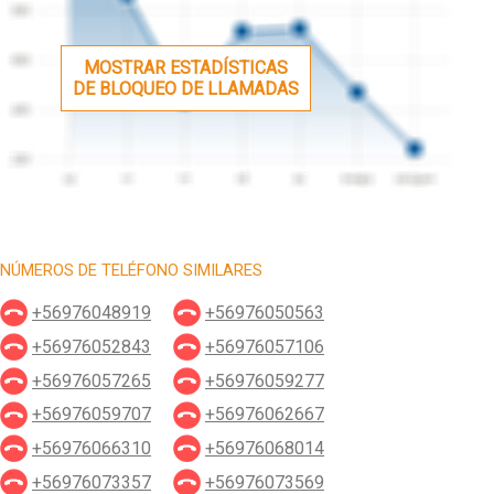
MOSTRAR ESTADÍSTICAS
DE BLOQUEO DE LLAMADAS
NÚMEROS DE TELÉFONO SIMILARES
+56976048919
+56976050563
+56976052843
+56976057106
+56976057265
+56976059277
+56976059707
+56976062667
+56976066310
+56976068014
+56976073357
+56976073569