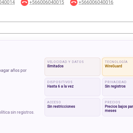
040014
+566006040015
+566006040016
VELOCIDAD Y DATOS
TECNOLOGÍA
Ilimitados
WireGuard
pagar años por
DISPOSITIVOS
PRIVACIDAD
Hasta 6 a la vez
Sin registros
ACCESO
PRECIOS
Sin restricciones
Precios bajos par
meses
ítica sin registros.