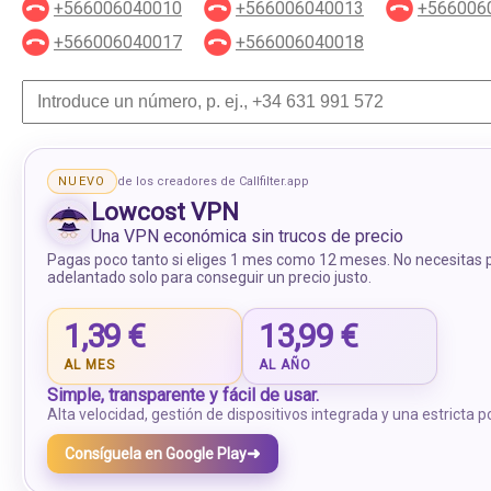
+566006040010
+566006040013
+566006
+566006040017
+566006040018
NUEVO
de los creadores de Callfilter.app
Lowcost VPN
Una VPN económica sin trucos de precio
Pagas poco tanto si eliges 1 mes como 12 meses. No necesitas 
adelantado solo para conseguir un precio justo.
1,39 €
13,99 €
AL MES
AL AÑO
Simple, transparente y fácil de usar.
Alta velocidad, gestión de dispositivos integrada y una estricta pol
➜
Consíguela en Google Play