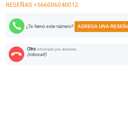
RESEÑAS +566006040012
¿Te llamó este número?
AGREGA UNA RESEÑ
Otro
informado por
Anónimo
(robocall)