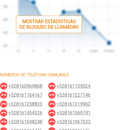
MOSTRAR ESTADÍSTICAS
DE BLOQUEO DE LLAMADAS
NÚMEROS DE TELÉFONO SIMILARES
+528160969868
+528161139024
+528161164167
+528161227146
+528161258835
+528161319962
+528161454326
+528161569741
+528161698248
+528161967333