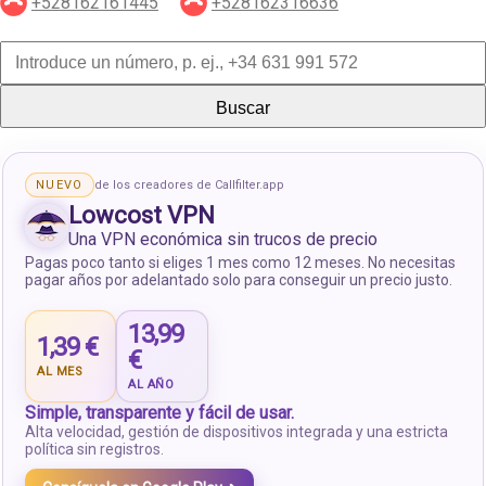
+528162161445
+528162316636
Buscar
NUEVO
de los creadores de Callfilter.app
Lowcost VPN
Una VPN económica sin trucos de precio
Pagas poco tanto si eliges 1 mes como 12 meses. No necesitas
pagar años por adelantado solo para conseguir un precio justo.
13,99
1,39 €
€
AL MES
AL AÑO
Simple, transparente y fácil de usar.
Alta velocidad, gestión de dispositivos integrada y una estricta
política sin registros.