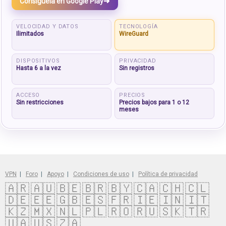
➜
Consíguela en Google Play
VELOCIDAD Y DATOS
TECNOLOGÍA
Ilimitados
WireGuard
DISPOSITIVOS
PRIVACIDAD
Hasta 6 a la vez
Sin registros
ACCESO
PRECIOS
Sin restricciones
Precios bajos para 1 o 12
meses
VPN
|
Foro
|
Apoyo
|
Condiciones de uso
|
Política de privacidad
🇦🇷
🇦🇺
🇧🇪
🇧🇷
🇧🇾
🇨🇦
🇨🇭
🇨🇱
🇩🇪
🇪🇪
🇬🇧
🇪🇸
🇫🇷
🇮🇪
🇮🇳
🇮🇹
🇰🇿
🇲🇽
🇳🇱
🇵🇱
🇷🇴
🇷🇺
🇸🇰
🇹🇷
🇺🇦
🇺🇸
🇿🇦