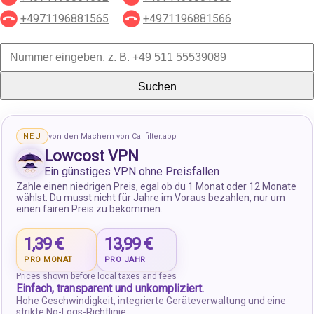
+4971196881565
+4971196881566
Suchen
NEU
von den Machern von Callfilter.app
Lowcost VPN
Ein günstiges VPN ohne Preisfallen
Zahle einen niedrigen Preis, egal ob du 1 Monat oder 12 Monate
wählst. Du musst nicht für Jahre im Voraus bezahlen, nur um
einen fairen Preis zu bekommen.
1,39 €
13,99 €
PRO MONAT
PRO JAHR
Prices shown before local taxes and fees
Einfach, transparent und unkompliziert.
Hohe Geschwindigkeit, integrierte Geräteverwaltung und eine
strikte No-Logs-Richtlinie.