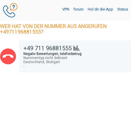
VPN
forum
Hol dir die App
Status
WER HAT VON DER NUMMER AUS ANGERUFEN
+4971196881555?
+49 711 96881555
Negativ Bewertungen, telefonbetrug
Nummerntyp nicht definiert
Deutschland,
Stuttgart
-