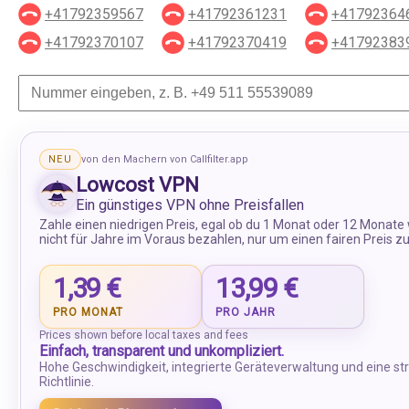
+41792359567
+41792361231
+41792364
+41792370107
+41792370419
+41792383
NEU
von den Machern von Callfilter.app
Lowcost VPN
Ein günstiges VPN ohne Preisfallen
Zahle einen niedrigen Preis, egal ob du 1 Monat oder 12 Monate
nicht für Jahre im Voraus bezahlen, nur um einen fairen Preis
1,39 €
13,99 €
PRO MONAT
PRO JAHR
Prices shown before local taxes and fees
Einfach, transparent und unkompliziert.
Hohe Geschwindigkeit, integrierte Geräteverwaltung und eine str
Richtlinie.