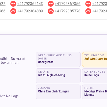
622
+41792365143
+41792367356
+41792
966
+41792384889
+41792385778
+41792
GESCHWINDIGKEIT UND
TECHNOLOGIE
 wählst. Du musst
DATEN
Auf WireGuard-B
Unbegrenzt
 zu bekommen.
GERÄTE
DATENSCHUTZ
Bis zu 6 gleichzeitig
Keine Logs
ZUGANG
PREISE
Ohne Einschränkungen
Niedrige Preise f
Monate
ikte No-Logs-