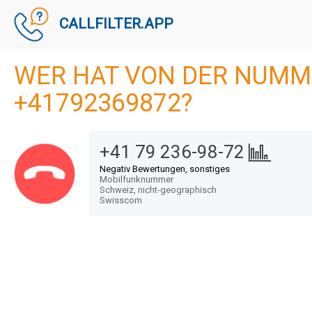
CALLFILTER.APP
WER HAT VON DER NUMM
+41792369872?
+41 79 236-98-72
Negativ Bewertungen, sonstiges
Mobilfunknummer
Schweiz,
nicht-geographisch
Swisscom