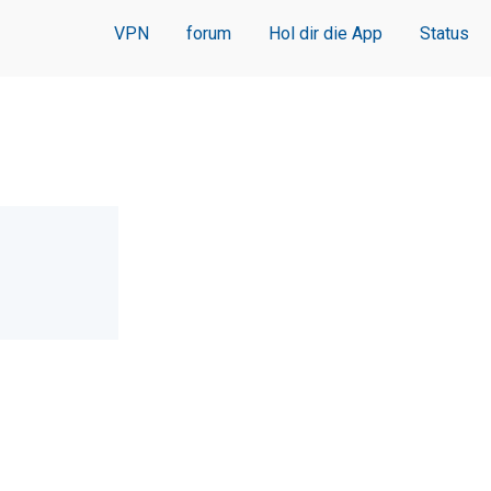
VPN
forum
Hol dir die App
Status