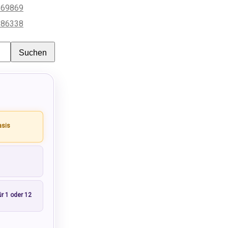
369869
386338
Suchen
asis
ür 1 oder 12