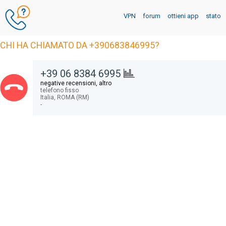
VPN
forum
ottieni app
stato
CHI HA CHIAMATO DA +390683846995?
+39 06 8384 6995
negative recensioni, altro
telefono fisso
Italia,
ROMA (RM)
-