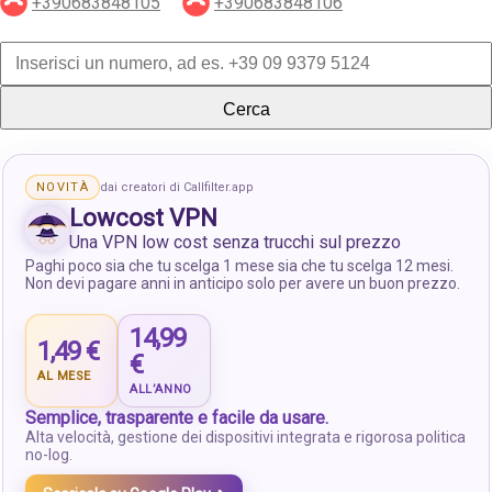
+390683848105
+390683848106
Cerca
NOVITÀ
dai creatori di Callfilter.app
Lowcost VPN
Una VPN low cost senza trucchi sul prezzo
Paghi poco sia che tu scelga 1 mese sia che tu scelga 12 mesi.
Non devi pagare anni in anticipo solo per avere un buon prezzo.
14,99
1,49 €
€
AL MESE
ALL’ANNO
Semplice, trasparente e facile da usare.
Alta velocità, gestione dei dispositivi integrata e rigorosa politica
no-log.