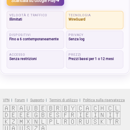
➜
Scaricala su Google Play
VELOCITÀ E TRAFFICO
TECNOLOGIA
Illimitati
WireGuard
DISPOSITIVI
PRIVACY
Fino a 6 contemporaneamente
Senza log
ACCESSO
PREZZI
Senza restrizioni
Prezzi bassi per 1 o 12 mesi
VPN
|
Forum
|
Supporto
|
Termini di utilizzo
|
Politica sulla riservatezza
🇦🇷
🇦🇺
🇧🇪
🇧🇷
🇧🇾
🇨🇦
🇨🇭
🇨🇱
🇩🇪
🇪🇪
🇬🇧
🇪🇸
🇫🇷
🇮🇪
🇮🇳
🇮🇹
🇰🇿
🇲🇽
🇳🇱
🇵🇱
🇷🇴
🇷🇺
🇸🇰
🇹🇷
🇺🇦
🇺🇸
🇿🇦